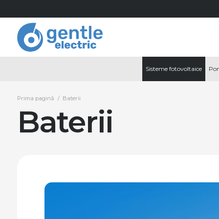
Sisteme fotovoltaice
Pom
Prima pagină
/
Baterii
Baterii