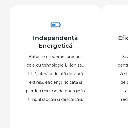
Independență
Efi
Energetică
Bateriile moderne, precum
Si
cele cu tehnologie Li-Ion sau
pentr
LFP, oferă o durată de viață
să s
extinsă, eficiență ridicată și
de p
pierderi minime de energie în
a
timpul stocării și descărcării.
re