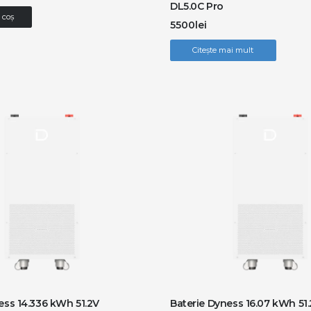
DL5.0C Pro
 coș
5500
lei
Citește mai mult
ess 14.336 kWh 51.2V
Baterie Dyness 16.07 kWh 51