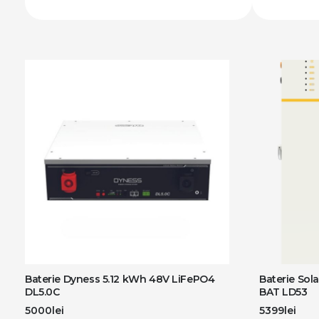
Baterie Dyness 5.12 kWh 48V LiFePO4
Baterie Sol
DL5.0C
BAT LD53
5000
lei
5399
lei