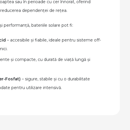
ă noaptea sau în perioade cu cer înnorat, oferind
 reducerea dependenței de rețea.
i performanță, bateriile solare pot fi:
cid
– accesibile și fiabile, ideale pentru sisteme off-
ici.
iente și compacte, cu durată de viață lungă și
Fer-Fosfat)
– sigure, stabile și cu o durabilitate
ate pentru utilizare intensivă.