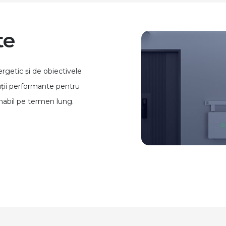
te
rgetic și de obiectivele
luții performante pentru
enabil pe termen lung.