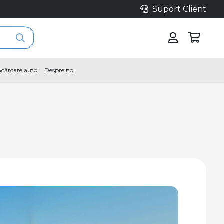
Suport Client
încărcare auto
Despre noi