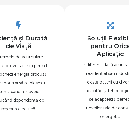
ciență și Durată
Soluții Flexibi
de Viață
pentru Oric
Aplicație
stemele de acumulare
Indiferent dacă ai un s
u fotovoltaice îți permit
rezidențial sau industr
tochezi energia produsă
există baterii cu dive
anouri și să o folosești
capacități și tehnologii
tunci când ai nevoie,
se adaptează perfe
ducând dependența de
nevoilor tale de con
rețeaua electrică.
energetic.