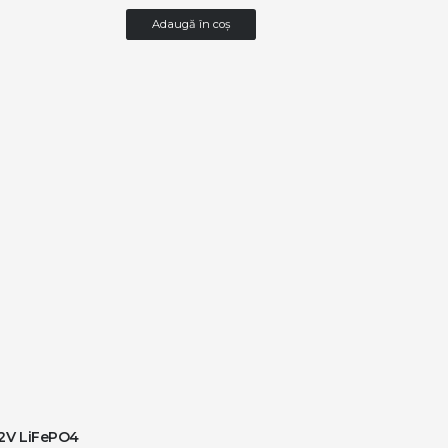
Adaugă în coș
.2V LiFePO4