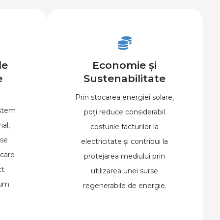
le
Economie și
e
Sustenabilitate
Prin stocarea energiei solare,
istem
poți reduce considerabil
ial,
costurile facturilor la
rse
electricitate și contribui la
 care
protejarea mediului prin
ct
utilizarea unei surse
sum
regenerabile de energie.