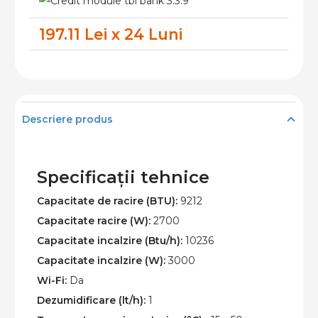
Conditionat
197.11 Lei x 24 Luni
Aux
C
Black
Series
9000
Descriere produs
BTU,
A++
Wi-
Specificații tehnice
Fi
Capacitate de racire (BTU):
9212
Capacitate racire (W):
2700
Capacitate incalzire (Btu/h):
10236
Capacitate incalzire (W):
3000
Wi-Fi:
Da
Dezumidificare (lt/h):
1