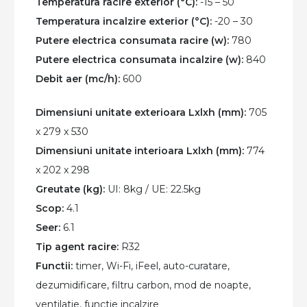
Temperatura racire exterior (°C):
-15 – 50
Temperatura incalzire exterior (°C):
-20 – 30
Putere electrica consumata racire (w):
780
Putere electrica consumata incalzire (w):
840
Debit aer (mc/h):
600
Dimensiuni unitate exterioara Lxlxh (mm):
705
x 279 x 530
Dimensiuni unitate interioara Lxlxh (mm):
774
x 202 x 298
Greutate (kg):
UI: 8kg / UE: 22.5kg
Scop:
4.1
Seer:
6.1
Tip agent racire:
R32
Functii:
timer, Wi-Fi, iFeel, auto-curatare,
dezumidificare, filtru carbon, mod de noapte,
ventilatie, functie incalzire