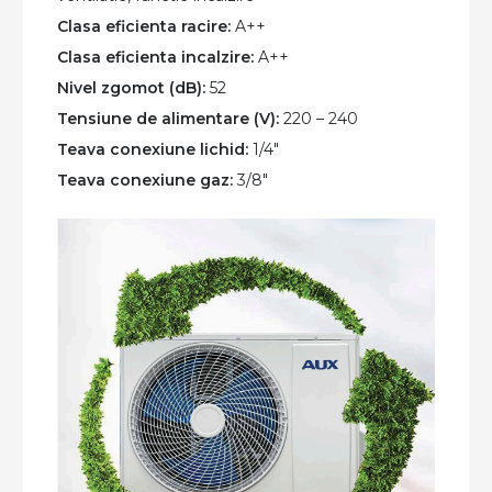
Clasa eficienta racire:
A++
Clasa eficienta incalzire:
A++
Nivel zgomot (dB):
52
Tensiune de alimentare (V):
220 – 240
Teava conexiune lichid:
1/4″
Teava conexiune gaz:
3/8″