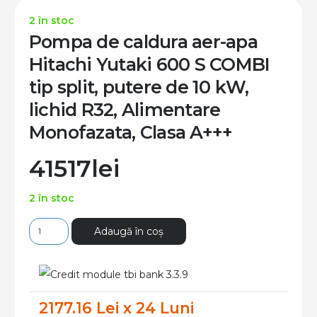
2 în stoc
Pompa de caldura aer-apa
Hitachi Yutaki 600 S COMBI
tip split, putere de 10 kW,
lichid R32, Alimentare
Monofazata, Clasa A+++
41517
lei
2 în stoc
Cantitate
Adaugă în coș
Pompa
de
caldura
2177.16 Lei x 24 Luni
aer-