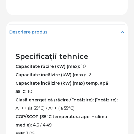
apa
Hitachi
Yutaki
600
Descriere produs
S
COMBI
tip
Specificații tehnice
split,
Capacitate răcire (kW) (max):
10
putere
Capacitate încălzire (kW) (max):
12
de
Capacitate încălzire (kW) (max) temp. apă
10
55°C:
10
kW,
Clasă energetică (răcire / încălzire):
(încălzire):
lichid
A+++ (la 35°C) / A++ (la 55°C)
R32,
COP/SCOP (35°C temperatura apei – clima
Alimentare
medie):
4,6 / 4,49
Monofazata,
EER:
3.05