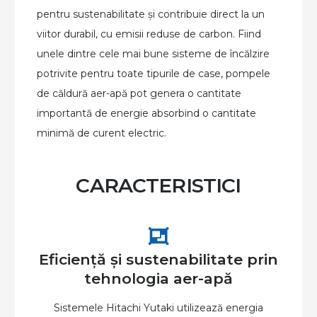
pentru sustenabilitate
ș
i contribuie direct la un
viitor durabil, cu e
misii reduse de carbon. Fiind
unele dintre cele mai
bune s
isteme de încălzire
potrivite pentru toate tipurile de case, pompele
de căldură aer-apă pot genera o cantitate
importantă d
e energie absorbind o cantitate
mini
mă de curent ele
ctric.
CARACTERISTICI
Eficiență și sustenabilitate prin
tehnologia aer-apă
Sistemele Hitachi Yutaki utilizează energia