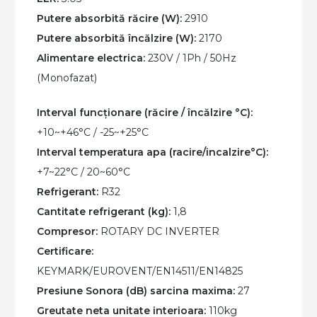
Clasa
Putere absorbită răcire (W):
2910
A+++
Putere absorbită încălzire (W):
2170
Alimentare electrica:
230V / 1Ph / 50Hz
(Monofazat)
Interval funcționare (răcire / încălzire °C):
+10~+46°C / -25~+25°C
Interval temperatura apa (racire/incalzire°C):
+7~22°C / 20~60°C​
Refrigerant:
R32
Cantitate refrigerant (kg):
1,8
Compresor:
ROTARY DC INVERTER
Certificare:
KEYMARK/EUROVENT/EN14511/EN14825
Presiune Sonora (dB) sarcina maxima:
27
Greutate neta unitate interioara:
110kg