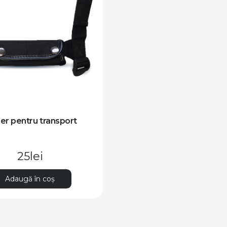
er pentru transport
25
lei
Adaugă în coș