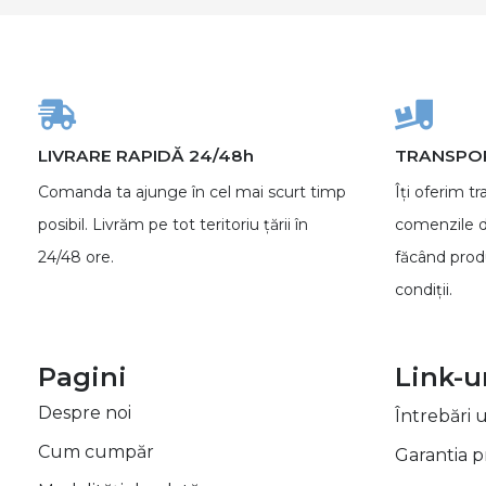
LIVRARE RAPIDĂ 24/48h
TRANSPOR
Comanda ta ajunge în cel mai scurt timp
Îți oferim tr
posibil. Livrăm pe tot teritoriu țării în
comenzile d
24/48 ore.
făcând produ
condiții.
Pagini
Link-ur
Despre noi
Întrebări u
Cum cumpăr
Garantia 