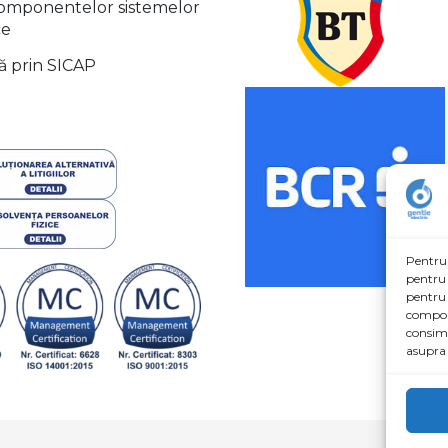
componentelor sistemelor
ce
ă prin SICAP
Pentru 
pentru 
pentru 
comport
consimț
asupra 