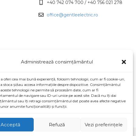
+40 742 074 700 / +40 756 021 278
office@gentleelectric.ro
Administrează consimțământul
a oferi cea mai bună experiență, folosim tehnologii, cum ar fi cookie-uri,
a stoca și/sau accesa informațiile despre dispozitive. Consimțământul
aceste tehnologii ne permite să procesăm date, cum ar fi
amentul de navigare sau ID-uri unice pe acest site. Dacă nu îți dai
ământul sau îți retragi consimțământul dat poate avea afecte negative
unor anumite funcționalități și funcții.
Acceptă
Refuză
Vezi preferințele