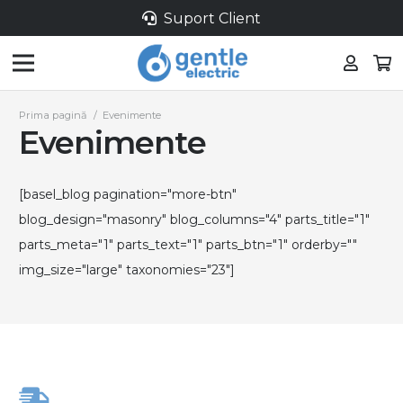
Suport Client
Prima pagină
/
Evenimente
Evenimente
[basel_blog pagination="more-btn"
blog_design="masonry" blog_columns="4" parts_title="1"
parts_meta="1" parts_text="1" parts_btn="1" orderby=""
img_size="large" taxonomies="23"]