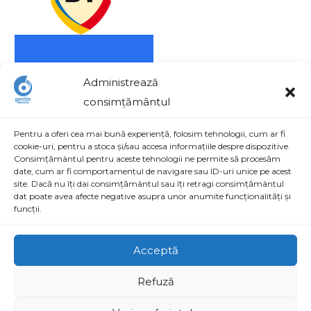
Administrează
consimțământul
Pentru a oferi cea mai bună experiență, folosim tehnologii, cum ar fi
cookie-uri, pentru a stoca și/sau accesa informațiile despre dispozitive.
Consimțământul pentru aceste tehnologii ne permite să procesăm
date, cum ar fi comportamentul de navigare sau ID-uri unice pe acest
site. Dacă nu îți dai consimțământul sau îți retragi consimțământul
Contact
dat poate avea afecte negative asupra unor anumite funcționalități și
funcții.
Str. Aviatorilor nr. 48, Parc Industrial Craiova, Dolj,
România
Acceptă
+40 742 074 700 / +40 756 021 278
Refuză
office@gentleelectric.ro