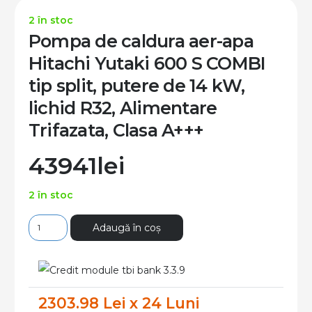
2 în stoc
Pompa de caldura aer-apa
Hitachi Yutaki 600 S COMBI
tip split, putere de 14 kW,
lichid R32, Alimentare
Trifazata, Clasa A+++
43941
lei
2 în stoc
Cantitate
Adaugă în coș
Pompa
de
caldura
2303.98 Lei x 24 Luni
aer-