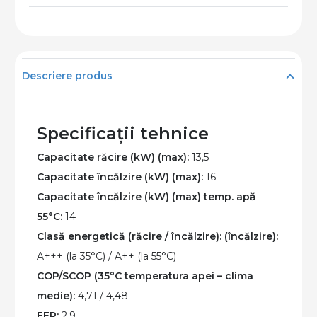
apa
Hitachi
Yutaki
600
Descriere produs
S
COMBI
tip
Specificații tehnice
split,
Capacitate răcire (kW) (max):
13,5
putere
Capacitate încălzire (kW) (max):
16
de
Capacitate încălzire (kW) (max) temp. apă
14
55°C:
14
kW,
Clasă energetică (răcire / încălzire):
(încălzire):
lichid
A+++ (la 35°C) / A++ (la 55°C)
R32,
COP/SCOP (35°C temperatura apei – clima
Alimentare
medie):
4,71 / 4,48
Trifazata,
EER:
2,9