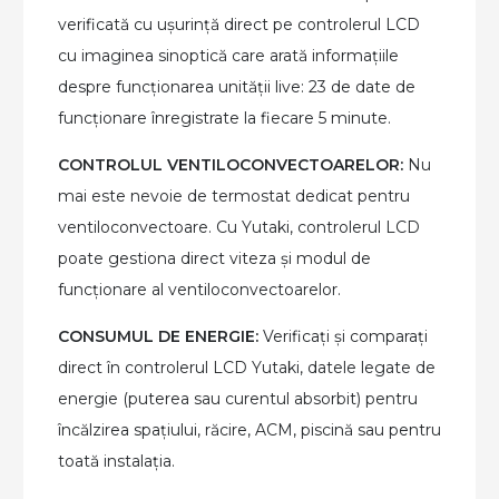
verificată cu ușurință direct pe controlerul LCD
cu imaginea sinoptică care arată informațiile
despre funcționarea unității live: 23 de date de
funcționare înregi
strate la fiecare 5 minut
e.
CONTROLUL VENTILOCONVECTOARELOR:
Nu
mai este nevoie de termostat dedicat pentru
ventiloconvectoare. Cu Yutaki, controlerul LCD
poate gestiona direct viteza și modul de
funcționare al ventiloconvectoarelor.
CONSUMUL DE ENERGIE:
Verificați și comparați
direct în controlerul LCD Yutaki, datele legate de
energie (puterea sau curentul absorbit) pentru
încălzirea spațiului, răcire, ACM, piscină sau pentru
toată instalaț
ia.