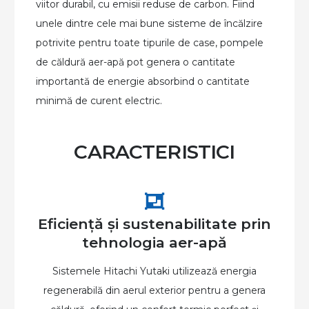
viitor durabil, cu e
misii reduse de carbon. Fiind
unele dintre cele mai
bune s
isteme de încălzire
potrivite pentru toate tipurile de case, pompele
de căldură aer-apă pot genera o cantitate
importantă d
e energie absorbind o cantitate
mini
mă de curent ele
ctric.
CARACTERISTICI
Eficiență și sustenabilitate prin
tehnologia aer-apă
Sistemele Hitachi Yutaki utilizează energia
regenerabilă din aerul exterior pentru a genera