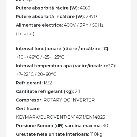
Clasa
Putere absorbită răcire (W):
4660
A+++
Putere absorbită încălzire (W):
2970
Alimentare electrica:
400V / 3Ph / 50Hz
(Trifazat)
Interval funcționare (răcire / încălzire °C):
+10~+46°C / -25~+25°C
Interval temperatura apa (racire/incalzire°C):
+7~22°C / 20~60°C​
Refrigerant:
R32
Cantitate refrigerant (kg):
2,1
Compresor:
ROTARY DC INVERTER
Certificare:
KEYMARK/EUROVENT/EN14511/EN14825
Presiune Sonora (dB) sarcina maxima:
30
Greutate neta unitate interioara:
110kg