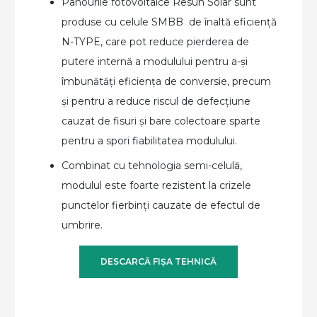
Panourile fotovoltaice Resun Solar sunt
produse cu celule SMBB de înaltă eficiență
N-TYPE, care pot reduce pierderea de
putere internă a modulului pentru a-și
îmbunătăți eficiența de conversie, precum
și pentru a reduce riscul de defecțiune
cauzat de fisuri și bare colectoare sparte
pentru a spori fiabilitatea modulului.
Combinat cu tehnologia semi-celulă,
modulul este foarte rezistent la crizele
punctelor fierbinți cauzate de efectul de
umbrire.
DESCARCĂ FIȘA TEHNICĂ