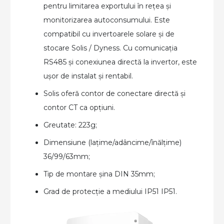
pentru limitarea exportului în rețea și
monitorizarea autoconsumului. Este
compatibil cu invertoarele solare și de
stocare Solis / Dyness. Cu comunicația
RS485 și conexiunea directă la invertor, este
ușor de instalat și rentabil.
Solis oferă contor de conectare directă și
contor CT ca opțiuni.
Greutate: 223g;
Dimensiune (lațime/adâncime/înălțime)
36/99/63mm;
Tip de montare șina DIN 35mm;
Grad de protecție a mediului IP51 IP51.