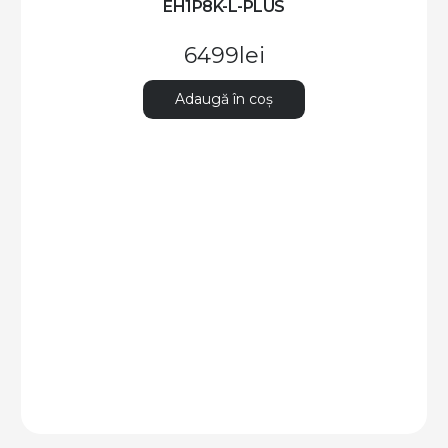
EH1P8K-L-PLUS
6499
lei
Adaugă în coș