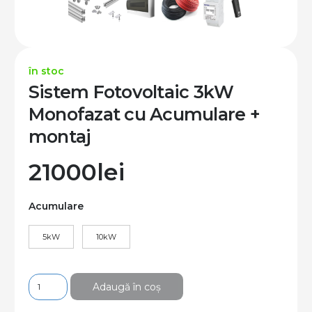
în stoc
Sistem Fotovoltaic 3kW
Monofazat cu Acumulare +
montaj
21000
lei
Acumulare
5kW
10kW
Cantitate
Adaugă în coș
Sistem