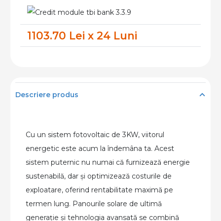
Fotovoltaic
3kW
1103.70 Lei x 24 Luni
Monofazat
cu
Acumulare
+
montaj
Descriere produs
Cu un sistem fotovoltaic de 3KW, viitorul
energetic este acum la îndemâna ta. Acest
sistem puternic nu numai că furnizează energie
sustenabilă, dar și optimizează costurile de
exploatare, oferind rentabilitate maximă pe
termen lung. Panourile solare de ultimă
generație și tehnologia avansată se combină