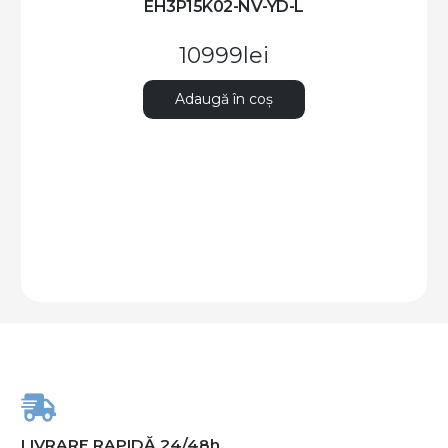
EH3P15K02-NV-YD-L
10999
lei
Adaugă în coș
LIVRARE RAPIDĂ 24/48h