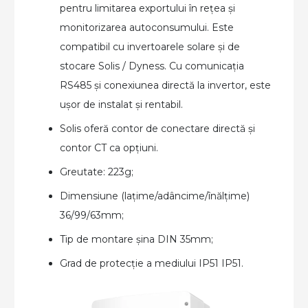
pentru limitarea exportului în rețea și
monitorizarea autoconsumului. Este
compatibil cu invertoarele solare și de
stocare Solis / Dyness. Cu comunicația
RS485 și conexiunea directă la invertor, este
ușor de instalat și rentabil.
Solis oferă contor de conectare directă și
contor CT ca opțiuni.
Greutate: 223g;
Dimensiune (lațime/adâncime/înălțime)
36/99/63mm;
Tip de montare șina DIN 35mm;
Grad de protecție a mediului IP51 IP51.