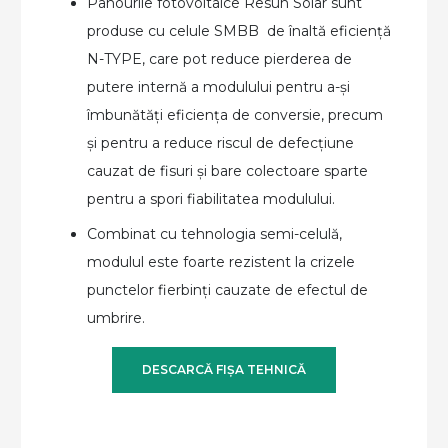
Panourile fotovoltaice Resun Solar sunt
produse cu celule SMBB de înaltă eficiență
N-TYPE, care pot reduce pierderea de
putere internă a modulului pentru a-și
îmbunătăți eficiența de conversie, precum
și pentru a reduce riscul de defecțiune
cauzat de fisuri și bare colectoare sparte
pentru a spori fiabilitatea modulului.
Combinat cu tehnologia semi-celulă,
modulul este foarte rezistent la crizele
punctelor fierbinți cauzate de efectul de
umbrire.
DESCARCĂ FIȘA TEHNICĂ