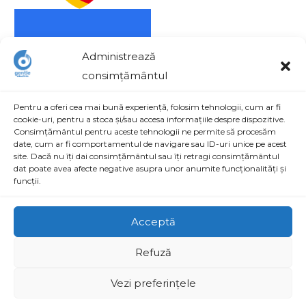
Administrează
consimțământul
Pentru a oferi cea mai bună experiență, folosim tehnologii, cum ar fi
cookie-uri, pentru a stoca și/sau accesa informațiile despre dispozitive.
Consimțământul pentru aceste tehnologii ne permite să procesăm
date, cum ar fi comportamentul de navigare sau ID-uri unice pe acest
site. Dacă nu îți dai consimțământul sau îți retragi consimțământul
Contact
dat poate avea afecte negative asupra unor anumite funcționalități și
funcții.
Str. Aviatorilor nr. 48, Parc Industrial Craiova, Dolj,
România
Acceptă
+40 742 074 700 / +40 756 021 278
Refuză
office@gentleelectric.ro
Vezi preferințele