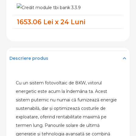
Fotovoltaic
8kW
1653.06 Lei x 24 Luni
Trifazat
cu
Acumulare
+
montaj
Descriere produs
Cu un sistem fotovoltaic de 8KW, viitorul
energetic este acum la îndemâna ta. Acest
sistem puternic nu numai că furnizează energie
sustenabilă, dar și optimizează costurile de
exploatare, oferind rentabilitate maximă pe
termen lung. Panourile solare de ultimă
generație și tehnologia avansată se combină