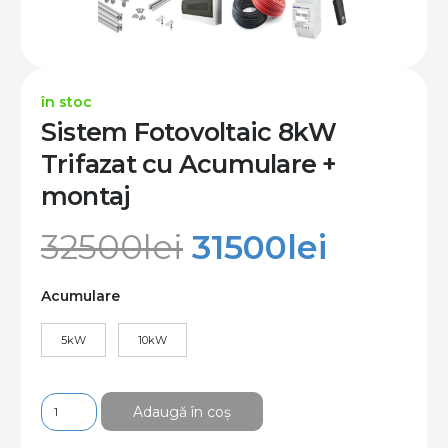
în stoc
Sistem Fotovoltaic 8kW
Trifazat cu Acumulare +
montaj
Prețul
Prețul
32500
lei
31500
lei
inițial
curent
a
este:
Acumulare
fost:
31500le
5kW
10kW
32500lei.
Cantitate
Adaugă în coș
Sistem