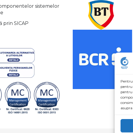
componentelor sistemelor
ce
ă prin SICAP
Pentru 
pentru 
pentru 
comport
consimț
asupra 