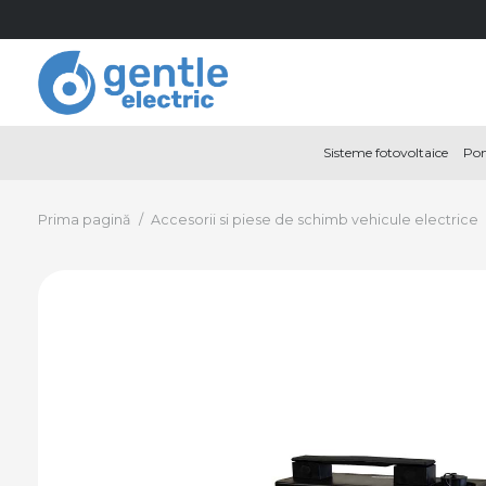
Sisteme fotovoltaice
Pom
Prima pagină
/
Accesorii si piese de schimb vehicule electrice