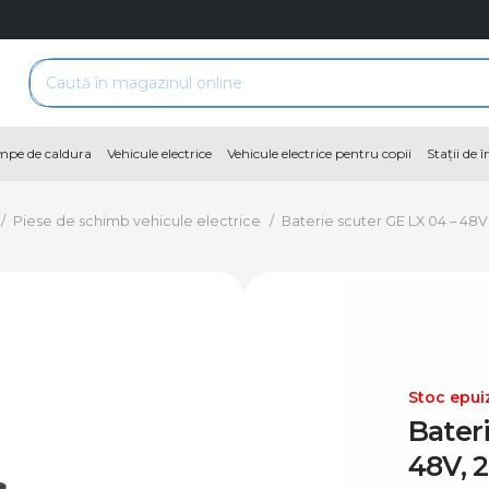
pe de caldura
Vehicule electrice
Vehicule electrice pentru copii
Stații de 
/
Piese de schimb vehicule electrice
/
Baterie scuter GE LX 04 – 48V
Stoc epui
Bater
48V, 