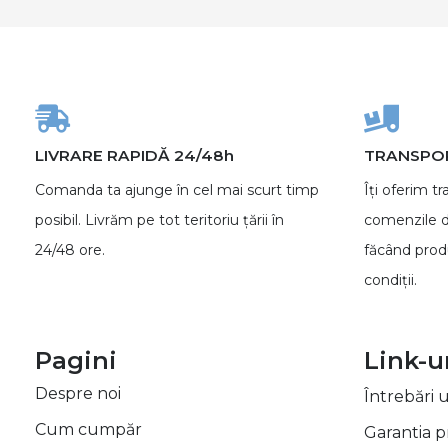
LIVRARE RAPIDĂ 24/48h
TRANSPOR
Comanda ta ajunge în cel mai scurt timp
Îți oferim tr
posibil. Livrăm pe tot teritoriu țării în
comenzile d
24/48 ore.
făcând produ
condiții.
Pagini
Link-ur
Despre noi
Întrebări u
Cum cumpăr
Garantia 