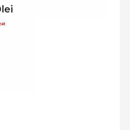
0
lei
zat