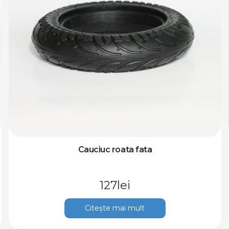
Cauciuc roata fata
127
lei
Citește mai mult