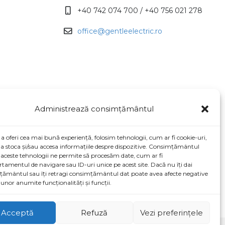
+40 742 074 700 / +40 756 021 278
office@gentleelectric.ro
Administrează consimțământul
a oferi cea mai bună experiență, folosim tehnologii, cum ar fi cookie-uri,
a stoca și/sau accesa informațiile despre dispozitive. Consimțământul
aceste tehnologii ne permite să procesăm date, cum ar fi
amentul de navigare sau ID-uri unice pe acest site. Dacă nu îți dai
ământul sau îți retragi consimțământul dat poate avea afecte negative
unor anumite funcționalități și funcții.
Acceptă
Refuză
Vezi preferințele