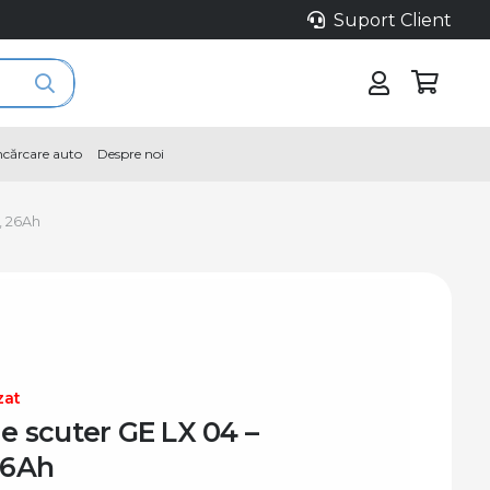
Suport Client
încărcare auto
Despre noi
, 26Ah
zat
ie scuter GE LX 04 –
26Ah