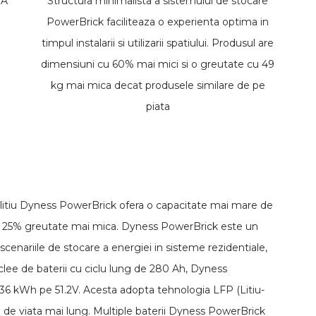
TA
Structura minimalista a sistemului de stocare
PowerBrick faciliteaza o experienta optima in
timpul instalarii si utilizarii spatiului. Produsul are
dimensiuni cu 60% mai mici si o greutate cu 49
kg mai mica decat produsele similare de pe
piata
 litiu Dyness PowerBrick ofera o capacitate mai mare de
 cu 25% greutate mai mica. Dyness PowerBrick este un
cenariile de stocare a energiei in sisteme rezidentiale,
clee de baterii cu ciclu lung de 280 Ah, Dyness
36 kWh pe 51.2V. Acesta adopta tehnologia LFP (Litiu-
u de viata mai lung. Multiple baterii Dyness PowerBrick