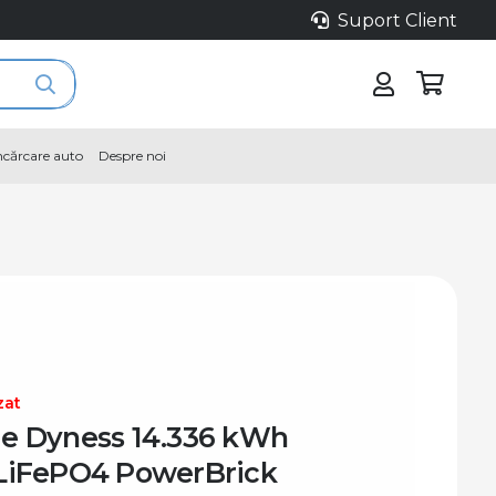
Suport Client
încărcare auto
Despre noi
zat
ie Dyness 14.336 kWh
 LiFePO4 PowerBrick