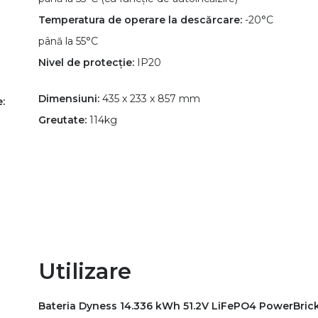
Temperatura de operare la descărcare:
-20°C
până la 55°C​
Nivel de protecție:
IP20​
Dimensiuni:
435 x 233 x 857 mm​
:
Greutate:
114kg
Utilizare
Bateria Dyness 14.336 kWh 51.2V LiFePO4 PowerBric