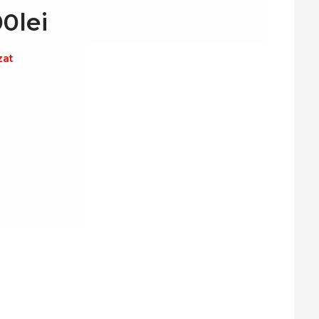
00
lei
zat