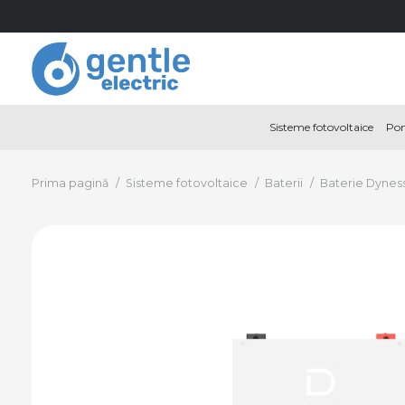
Sisteme fotovoltaice
Pom
Prima pagină
/
Sisteme fotovoltaice
/
Baterii
/
Baterie Dynes