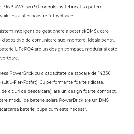
de 716.8 kWh sau 50 module, astfel incat sa putem
oile instalatiei noastre fotovoltaice.
istem inteligent de gestionare a bateriei(BMS), care
de dispozitive de comunicare suplimentare. Ideala pentru
a baterie LiFePO4 are un design compact, modular si este
vertoare.
Dyness PowerBrick cu o capacitate de stocare de 14.336
Litiu-Fier-Fosfat). Cu performante foarte ridicate,
0 de cicluri de descarcare), are un design foarte compact,
Fiecare modul de baterie solara PowerBrick are un BMS
scarcarea bateriei dupa cum este necesar.