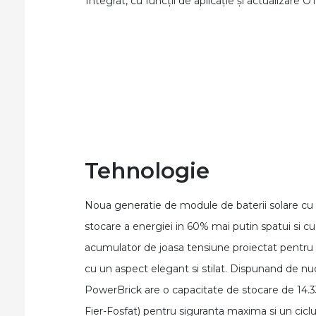
Integrat, cu funcții de aplicație și actualizare O
Tehnologie
Noua generatie de module de baterii solare cu
stocare a energiei in 60% mai putin spatui si
acumulator de joasa tensiune proiectat pentru s
cu un aspect elegant si stilat. Dispunand de nu
PowerBrick are o capacitate de stocare de 14.3
Fier-Fosfat) pentru siguranta maxima si un cicl