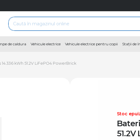
pe de caldura
Vehicule electrice
Vehicule electrice pentru copii
Stații de 
s 14.336 kWh 51.2V LiFePO4 PowerBrick
Stoc epui
Bater
51.2V