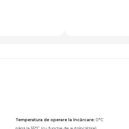
Temperatura de operare la încărcare:
0°C
până la 55°C (cu funcție de autoîncălzire)​