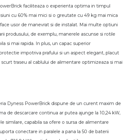
owerBrick faciliteaza o experienta optima in timpul
dimensiuni cu 60% mai mici si o greutate cu 49 kg mai mica
 face usor de manevrat si de instalat. Mai multe optiuni
tarii produsului, de exemplu, manerele ascunse si rotile
la si mai rapida. In plus, un capac superior
protectie impotriva prafului si un aspect elegant, placut
 scurt traseu al cablului de alimentare optimizeaza si mai
teria Dyness PowerBrick dispune de un curent maxim de
ma de descarcare continua ar putea ajunge la 10,24 kW,
e similare, capabila sa ofere o sursa de alimentare
uporta conectare in paralele a pana la 50 de baterii