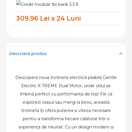
Electrica
Gentle
309.96 Lei x 24 Luni
Electric
X-
TREME
Dual
Motor
Descriere produs
Descoperă noua trotinetă electrică pliabilă Gentle
Electric X-TREME Dual Motor, unde stilul se
îmbină perfect cu performanța de top! Fie că
explorezi orașul sau mergi la birou, această
trotinetă îți oferă puterea și viteza necesare
pentru a transforma fiecare călătorie într-o
experiență de neuitat. Cu un design modern și