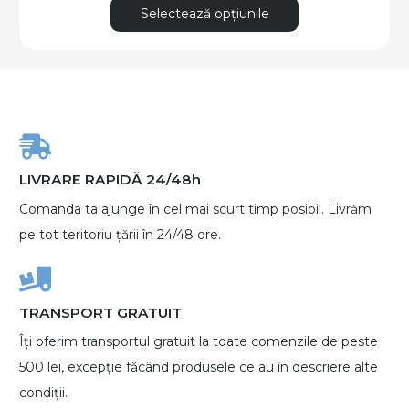
Acest
Selectează opțiunile
produs
are
mai
multe
variații.
Opțiunile
LIVRARE RAPIDĂ 24/48h
pot
Comanda ta ajunge în cel mai scurt timp posibil. Livrăm
fi
pe tot teritoriu țării în 24/48 ore.
alese
în
pagina
TRANSPORT GRATUIT
produsului.
Îți oferim transportul gratuit la toate comenzile de peste
500 lei, excepție făcând produsele ce au în descriere alte
condiții.