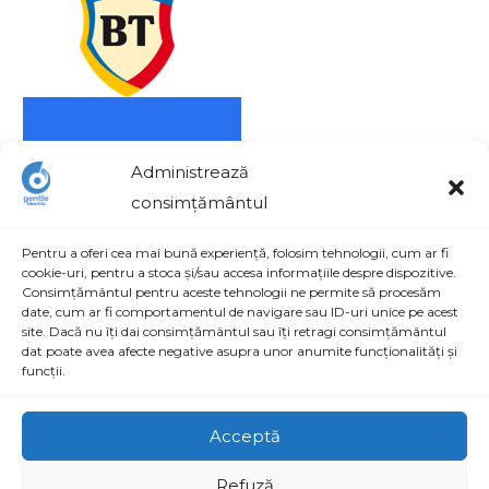
Administrează
consimțământul
Pentru a oferi cea mai bună experiență, folosim tehnologii, cum ar fi
cookie-uri, pentru a stoca și/sau accesa informațiile despre dispozitive.
Consimțământul pentru aceste tehnologii ne permite să procesăm
date, cum ar fi comportamentul de navigare sau ID-uri unice pe acest
site. Dacă nu îți dai consimțământul sau îți retragi consimțământul
Contact
dat poate avea afecte negative asupra unor anumite funcționalități și
funcții.
Str. Aviatorilor nr. 48, Parc Industrial Craiova, Dolj,
România
Acceptă
+40 742 074 700 / +40 756 021 278
Refuză