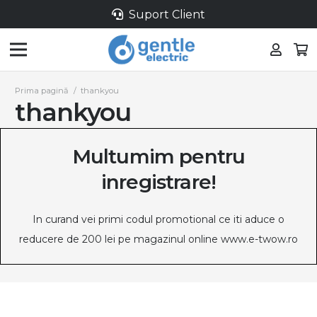
Suport Client
Prima pagină
/
thankyou
thankyou
Multumim pentru
inregistrare!
In curand vei primi codul promotional ce iti aduce o
reducere de 200 lei pe magazinul online www.e-twow.ro